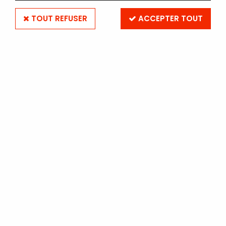
TOUT REFUSER
ACCEPTER TOUT
CINESTILL 800T 135-36 (par
5)