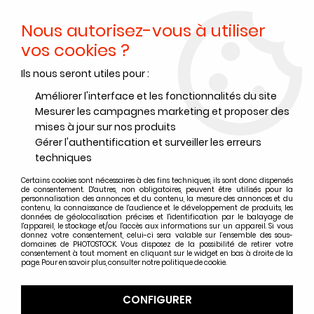
Nous autorisez-vous à utiliser
0
vos cookies ?
Ils nous seront utiles pour :
Accueil
>
Films couleurs
>
Films négatif couleur Fujifilm / Cinestill
>
Films négatif couleur Cinestill format 135
>
CINESTILL 800T 135-36
Améliorer l'interface et les fonctionnalités du site
(par 5)
Mesurer les campagnes marketing et proposer des
mises à jour sur nos produits
Gérer l'authentification et surveiller les erreurs
techniques
Certains cookies sont nécessaires à des fins techniques, ils sont donc dispensés
de consentement. D'autres, non obligatoires, peuvent être utilisés pour la
personnalisation des annonces et du contenu, la mesure des annonces et du
contenu, la connaissance de l'audience et le développement de produits, les
données de géolocalisation précises et l'identification par le balayage de
l'appareil, le stockage et/ou l'accès aux informations sur un appareil. Si vous
donnez votre consentement, celui-ci sera valable sur l’ensemble des sous-
domaines de PHOTOSTOCK. Vous disposez de la possibilité de retirer votre
consentement à tout moment en cliquant sur le widget en bas à droite de la
page. Pour en savoir plus, consulter notre politique de cookie.
CONFIGURER