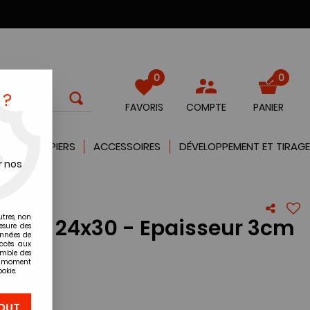
0
0
 ?
FAVORIS
COMPTE
PANIER
QUES
PAPIERS
ACCESSOIRES
DÉVELOPPEMENT ET TIRAGE
r nos
utres, non
e bleu 24x30 - Epaisseur 3cm
esure des
onnées de
accès aux
emble des
re avis !
ut moment
okie.
OUT