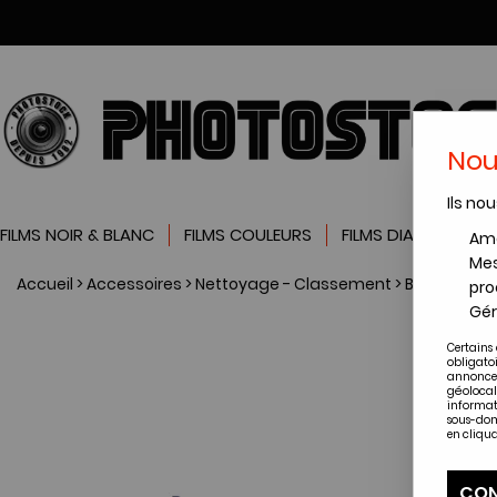
Nou
Ils nou
FILMS NOIR & BLANC
FILMS COULEURS
FILMS DIAPOSITIVES
Amé
Mes
Accueil
>
Accessoires
>
Nettoyage - Classement
>
Boîtes arch
pro
Gér
Certains 
obligato
annonces
géolocal
informat
sous-dom
en cliqua
CON