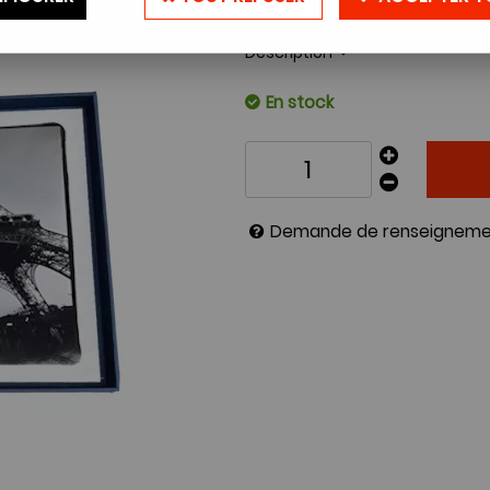
Réf. :
BOITEBLEU2430
Description
En stock
Demande de renseigneme