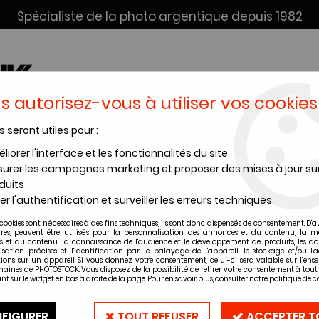
Spécialiste de la photo argentique depuis 1982
s autorisez-vous à utiliser vos cookies
s seront utiles pour :
SERVICE DÉV. + SCAN
INSTANTANÉS
PRODUITS CHIMI
liorer l'interface et les fonctionnalités du site
urer les campagnes marketing et proposer des mises à jour su
ives / Pochettes
>
Boîte d'archive bleu 24x30 - Epaisseur 3cm
duits
er l'authentification et surveiller les erreurs techniques
cookies sont nécessaires à des fins techniques, ils sont donc dispensés de consentement. D'a
Boîte d'archiv
ires, peuvent être utilisés pour la personnalisation des annonces et du contenu, la m
 et du contenu, la connaissance de l'audience et le développement de produits, les d
isation précises et l'identification par le balayage de l'appareil, le stockage et/ou l'
ions sur un appareil. Si vous donnez votre consentement, celui-ci sera valable sur l’ens
Soyez le premier à donner vot
aines de PHOTOSTOCK. Vous disposez de la possibilité de retirer votre consentement à to
nt sur le widget en bas à droite de la page. Pour en savoir plus, consulter notre politique de co
35
,
00
€
TTC
FIGURER
TOUT REFUSER
ACCEPTER T