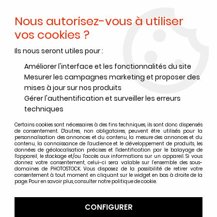
Nous autorisez-vous à utiliser
0
vos cookies ?
Ils nous seront utiles pour :
Accueil
>
Films diapo
>
Films diapositive Fujifilm et Adox
>
Films diapositive Adox
>
ADOX SCALA 50D 135-36 (par 5)
Améliorer l'interface et les fonctionnalités du site
Mesurer les campagnes marketing et proposer des
PROMO
-
6,10
€
mises à jour sur nos produits
Gérer l'authentification et surveiller les erreurs
techniques
Certains cookies sont nécessaires à des fins techniques, ils sont donc dispensés
de consentement. D'autres, non obligatoires, peuvent être utilisés pour la
personnalisation des annonces et du contenu, la mesure des annonces et du
contenu, la connaissance de l'audience et le développement de produits, les
données de géolocalisation précises et l'identification par le balayage de
l'appareil, le stockage et/ou l'accès aux informations sur un appareil. Si vous
donnez votre consentement, celui-ci sera valable sur l’ensemble des sous-
domaines de PHOTOSTOCK. Vous disposez de la possibilité de retirer votre
consentement à tout moment en cliquant sur le widget en bas à droite de la
page. Pour en savoir plus, consulter notre politique de cookie.
CONFIGURER