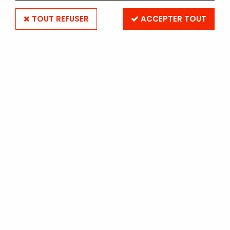
TOUT REFUSER
ACCEPTER TOUT
ADOX
ADOX SCALA 50D 135-36
(par 5)
Soyez le premier à donner votre avis !