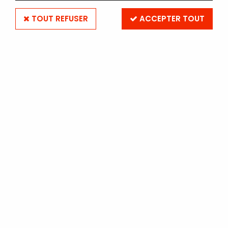
TOUT REFUSER
ACCEPTER TOUT
ADOX
ADOX ADOTOL 1L
(REVELATEUR EN POUDRE)
Soyez le premier à donner votre avis !
5
,
90
€
TTC
au lieu de
6,10
€
Valable jusqu'à épuisement du stock