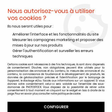
Nous autorisez-vous à utiliser
0
vos cookies ?
Ils nous seront utiles pour :
Accueil
>
Produits Chimiques
>
Révélateurs papiers
>
Révélateurs Papiers Adox
>
ADOX ADOTOL 1L (REVELATEUR EN
Améliorer l'interface et les fonctionnalités du site
POUDRE)
Mesurer les campagnes marketing et proposer des
mises à jour sur nos produits
PROMO
-
0,20
€
Gérer l'authentification et surveiller les erreurs
techniques
Certains cookies sont nécessaires à des fins techniques, ils sont donc dispensés
de consentement. D'autres, non obligatoires, peuvent être utilisés pour la
personnalisation des annonces et du contenu, la mesure des annonces et du
contenu, la connaissance de l'audience et le développement de produits, les
données de géolocalisation précises et l'identification par le balayage de
l'appareil, le stockage et/ou l'accès aux informations sur un appareil. Si vous
donnez votre consentement, celui-ci sera valable sur l’ensemble des sous-
domaines de PHOTOSTOCK. Vous disposez de la possibilité de retirer votre
consentement à tout moment en cliquant sur le widget en bas à droite de la
page. Pour en savoir plus, consulter notre politique de cookie.
CONFIGURER